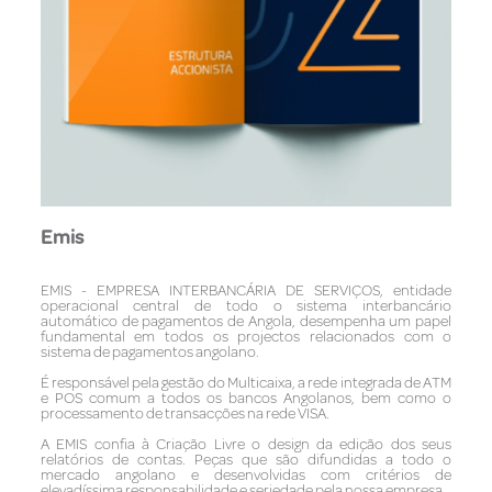
Emis
EMIS - EMPRESA INTERBANCÁRIA DE SERVIÇOS, entidade
operacional central de todo o sistema interbancário
automático de pagamentos de Angola, desempenha um papel
fundamental em todos os projectos relacionados com o
sistema de pagamentos angolano.
É responsável pela gestão do Multicaixa, a rede integrada de ATM
e POS comum a todos os bancos Angolanos, bem como o
processamento de transacções na rede VISA.
A EMIS confia à Criação Livre o design da edição dos seus
relatórios de contas. Peças que são difundidas a todo o
mercado angolano e desenvolvidas com critérios de